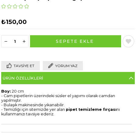
₺150,00
TAVSIYE ET
YORUM YAZ
ÜRÜN ÖZELLIKLERI
Boy:
20 cm
- Cam pipetlerin üzerindeki süsler el yapımı olarak camdan
yapılmıştır.
- Bulaşık makinesinde yıkanabilir.
- Temizliği için sitemizde yer alan
pipet temizleme fırçası
nı
kullanmanızı tavsiye ederiz.